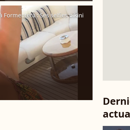
 à Formentera : Ses selfies bikini
Derni
actua