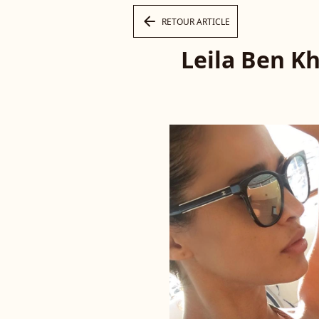
arrow_left
RETOUR ARTICLE
Leila Ben Kh