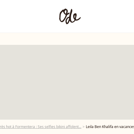
rès hot à Formentera : Ses selfies bikini affolent...
Leila Ben Khalifa en vacance