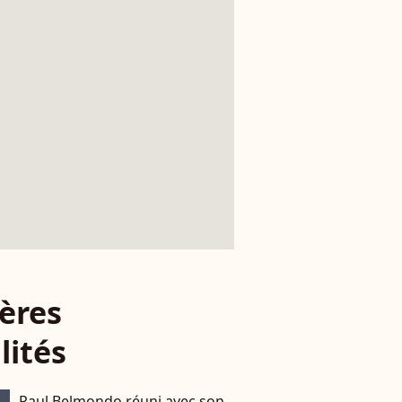
ères
lités
Paul Belmondo réuni avec son