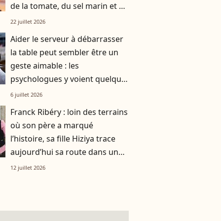
de la tomate, du sel marin et un
smoothie"
22 juillet 2026
Aider le serveur à débarrasser
la table peut sembler être un
geste aimable : les
psychologues y voient quelque
chose de bien plus profond.
6 juillet 2026
Franck Ribéry : loin des terrains
où son père a marqué
l’histoire, sa fille Hiziya trace
aujourd’hui sa route dans un
tout autre univers
12 juillet 2026