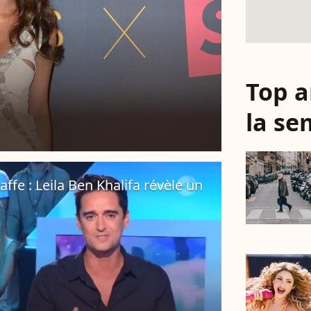
Top a
la se
ffe : Leila Ben Khalifa révèle un