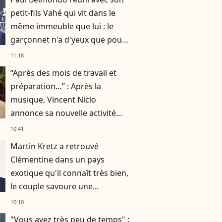
petit-fils Vahé qui vit dans le
même immeuble que lui : le
garçonnet n'a d'yeux que pour
son papa à la télévision
11:18
“Après des mois de travail et
préparation…” : Après la
musique, Vincent Niclo
annonce sa nouvelle activité
impliquant plusieurs
10:41
personnalités
Martin Kretz a retrouvé
Clémentine dans un pays
exotique qu'il connaît très bien,
le couple savoure une
parenthèse paradisiaque
10:10
"Vous avez très peu de temps" :