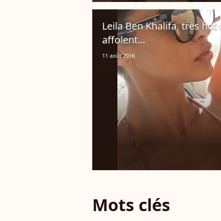
Leila Ben Khalifa, très hot
affolent...
11 août 2016
Mots clés