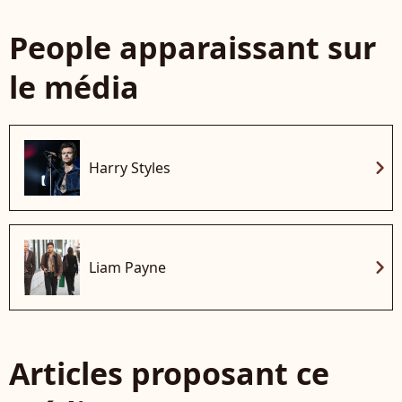
People apparaissant sur
le média
chevron_right
Harry Styles
chevron_right
Liam Payne
Articles proposant ce