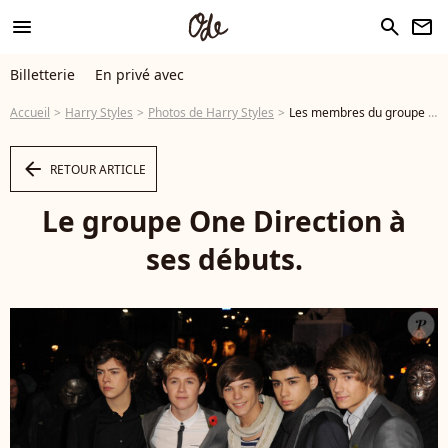
menu
search
newsletter
Billetterie
En privé avec
Accueil
Harry Styles
Photos de Harry Styles
Les membres du groupe One Direction sont en deuil Le groupe One Direction à ses débuts. - Photo
arrow_left
RETOUR ARTICLE
Le groupe One Direction à
ses débuts.