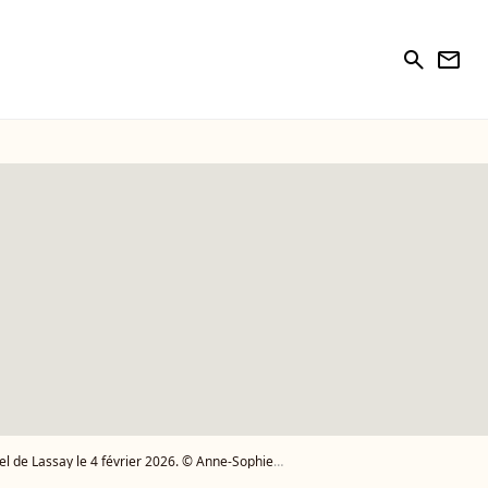
search
newsletter
évrier 2026. © Anne-Sophie Guebey / Bestimage - Photo