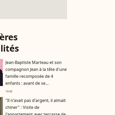
ères
lités
Jean-Baptiste Marteau et son
compagnon Jean à la tête d'une
famille recomposée de 4
enfants : avant de se
fréquenter, les deux papas se
19:40
connaissaient depuis des
"Il n'avait pas d'argent, il aimait
années
chiner" : Visite de
l'appartement avec terrasse de