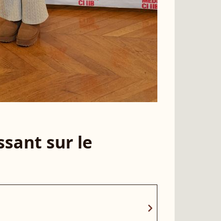
sant sur le
chevron_right