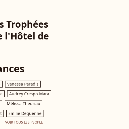
es Trophées
 l'Hôtel de
ances
e
Vanessa Paradis
le
Audrey Crespo-Mara
o
Mélissa Theuriau
t
Emilie Dequenne
VOIR TOUS LES PEOPLE