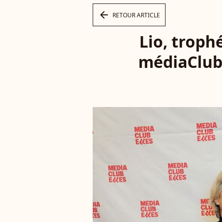
arrow_left
RETOUR ARTICLE
Lio, troph
médiaClub'