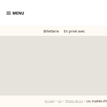
menu
MENU
Billetterie
En privé avec
Accueil
Lio
Photos de Lio
Lio, trophée d'hon