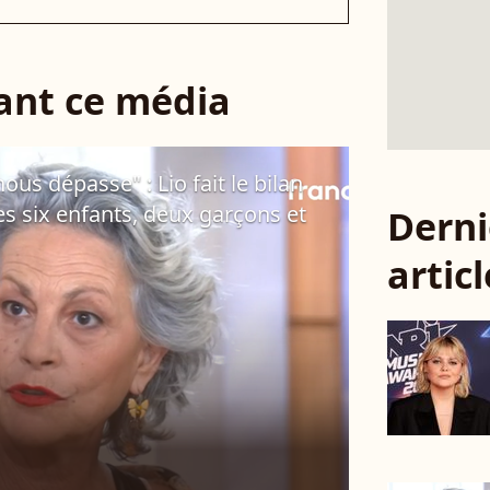
sant ce média
s dépasse" : Lio fait le bilan
es six enfants, deux garçons et
Derni
articl