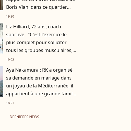
Boris Vian, dans ce quartier
prisé de Paris
19:20
Liz Hilliard, 72 ans, coach
sportive : "C'est l'exercice le
plus complet pour solliciter
tous les groupes musculaires,
des jambes au buste."
19:02
Aya Nakamura : RK a organisé
sa demande en mariage dans
un joyau de la Méditerranée, il
appartient à une grande famille
française
18:21
DERNIÈRES NEWS