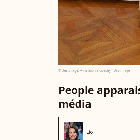
© BestImage, Anne-Sophie Guebey / Bestimage
People apparais
média
Lio