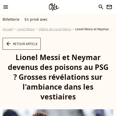
menu
search
newsletter
Billetterie
En privé avec
Accueil
Lionel Messi
Vidéos de Lionel Messi
Lionel Messi et Neymar devenus des poisons au PSG ? Grosses révélations sur l'ambiance dans les vestiaires - Vidéo
arrow_left
RETOUR ARTICLE
Lionel Messi et Neymar
devenus des poisons au PSG
? Grosses révélations sur
l'ambiance dans les
vestiaires