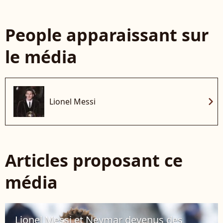
People apparaissant sur
le média
chevron_right
Lionel Messi
Articles proposant ce
média
Lionel Messi et Neymar devenus des