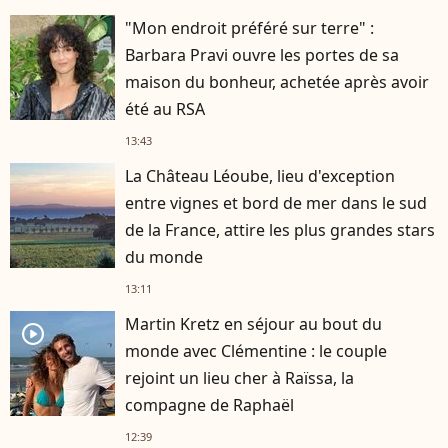
"Mon endroit préféré sur terre" :
Barbara Pravi ouvre les portes de sa
maison du bonheur, achetée après avoir
été au RSA
13:43
La Château Léoube, lieu d'exception
entre vignes et bord de mer dans le sud
de la France, attire les plus grandes stars
du monde
13:11
Martin Kretz en séjour au bout du
player2
monde avec Clémentine : le couple
rejoint un lieu cher à Raïssa, la
compagne de Raphaël
12:39