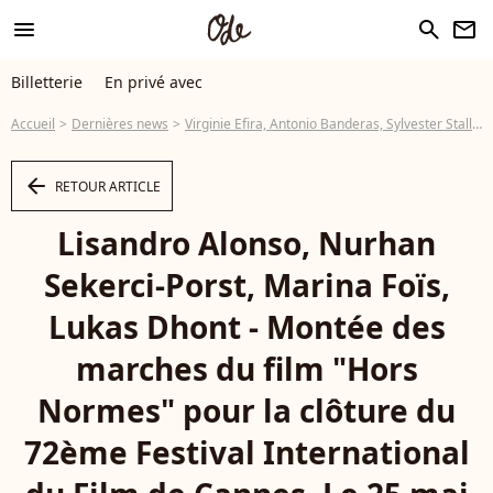
menu
search
newsletter
Billetterie
En privé avec
Accueil
Dernières news
Virginie Efira, Antonio Banderas, Sylvester Stallone... In love au final de Cannes
arrow_left
RETOUR ARTICLE
Lisandro Alonso, Nurhan
Sekerci-Porst, Marina Foïs,
Lukas Dhont - Montée des
marches du film "Hors
Normes" pour la clôture du
72ème Festival International