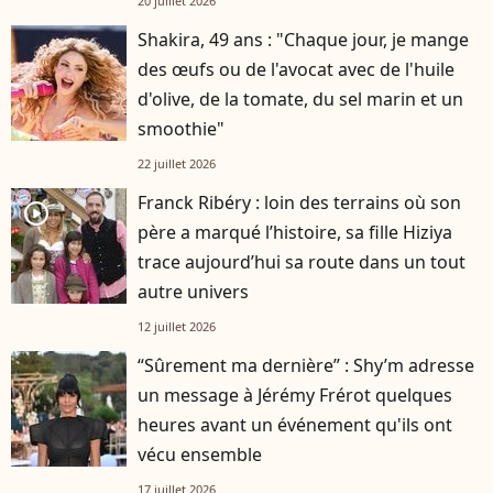
20 juillet 2026
Shakira, 49 ans : "Chaque jour, je mange
des œufs ou de l'avocat avec de l'huile
d'olive, de la tomate, du sel marin et un
smoothie"
22 juillet 2026
Franck Ribéry : loin des terrains où son
player2
père a marqué l’histoire, sa fille Hiziya
trace aujourd’hui sa route dans un tout
autre univers
12 juillet 2026
“Sûrement ma dernière” : Shy’m adresse
un message à Jérémy Frérot quelques
heures avant un événement qu'ils ont
vécu ensemble
17 juillet 2026