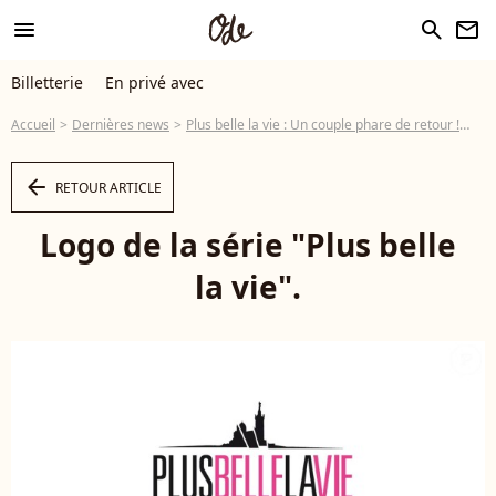
menu
search
newsletter
Billetterie
En privé avec
Accueil
Dernières news
Plus belle la vie : Un couple phare de retour !
Log
arrow_left
RETOUR ARTICLE
Logo de la série "Plus belle
la vie".