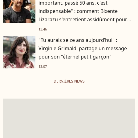
important, passé 50 ans, c'est
indispensable" : comment Bixente
Lizarazu s'entretient assidûment pour
rester musclé à 56 ans ?
13:46
"Tu aurais seize ans aujourd’hui" :
Virginie Grimaldi partage un message
pour son "éternel petit garçon"
13:07
DERNIÈRES NEWS