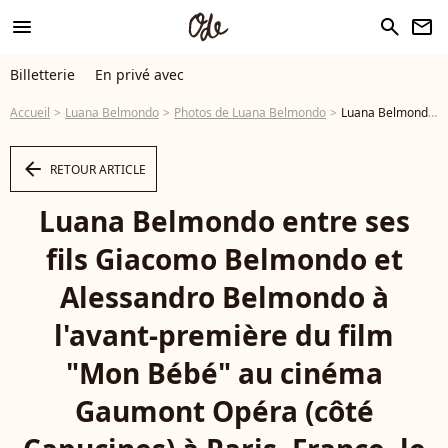
menu
search
newsletter
Billetterie
En privé avec
Accueil
Luana Belmondo
Photos de Luana Belmondo
Luana Belmondo entre ses fils Giacomo Belmondo et Alessandro Belmondo à l'avant-première du film "Mon Bébé" au cinéma Gaumont Opéra (côté Capucines) à Paris, France, le 11 mars 2019. © Veeren/Bestimage - Photo
arrow_left
RETOUR ARTICLE
Luana Belmondo entre ses
fils Giacomo Belmondo et
Alessandro Belmondo à
l'avant-première du film
"Mon Bébé" au cinéma
Gaumont Opéra (côté