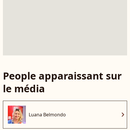
People apparaissant sur
le média
chevron_right
Luana Belmondo