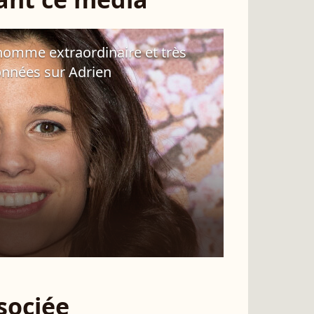
homme extraordinaire et très
onnées sur Adrien
ssociée