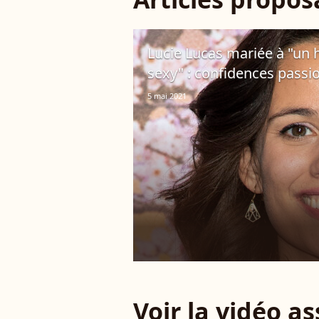
Lucie Lucas mariée à "un 
sexy" : confidences passi
5 mai 2021
Voir la vidéo a