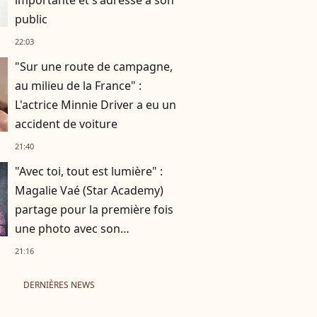
importante et s'adresse à son
public
22:03
"Sur une route de campagne,
au milieu de la France" :
L'actrice Minnie Driver a eu un
accident de voiture
21:40
"Avec toi, tout est lumière" :
Magalie Vaé (Star Academy)
partage pour la première fois
une photo avec son
compagnon
21:16
DERNIÈRES NEWS