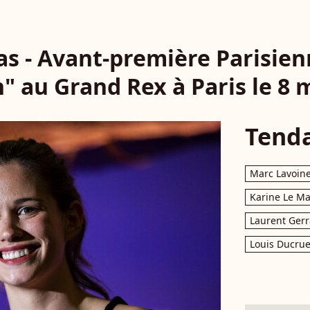
as - Avant-première Parisien
" au Grand Rex à Paris le 8 
Tend
Marc Lavoin
Karine Le M
Laurent Gerr
Louis Ducrue