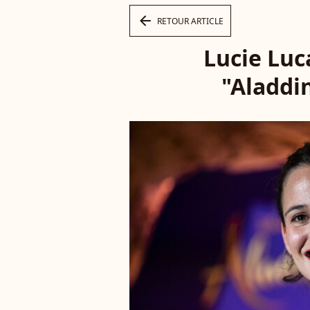
arrow_left
RETOUR ARTICLE
Lucie Luc
"Aladdin