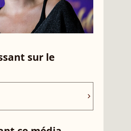
sant sur le
chevron_right
sant ce média