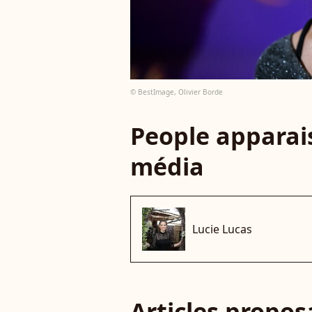
© BestImage, Olivier Borde
People apparais
média
Lucie Lucas
Articles propo