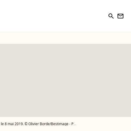
search
newsletter
e 8 mai 2019. © Olivier Borde/Bestimage - Photo