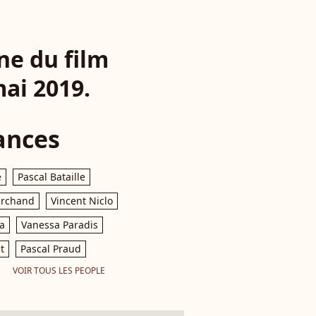
ne du film
mai 2019.
ances
e
Pascal Bataille
archand
Vincent Niclo
a
Vanessa Paradis
t
Pascal Praud
VOIR TOUS LES PEOPLE