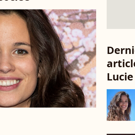
Derni
articl
Lucie