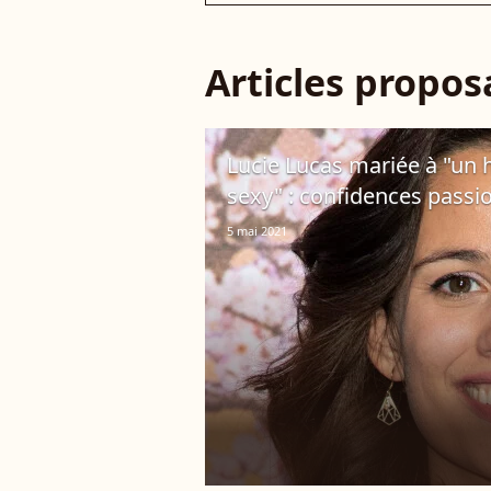
Articles propo
Lucie Lucas mariée à "un 
sexy" : confidences passi
5 mai 2021