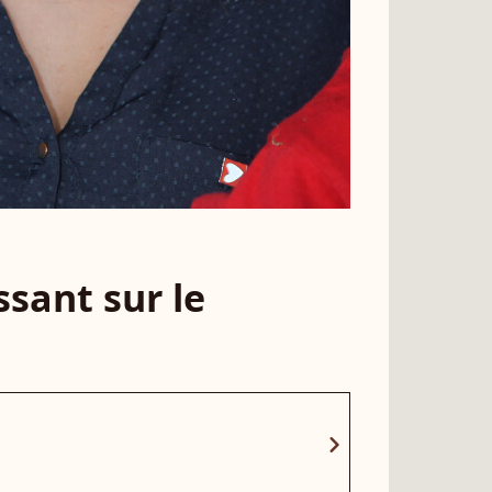
sant sur le
chevron_right