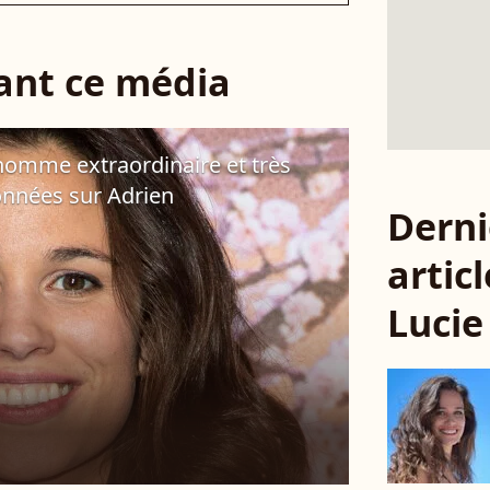
sant ce média
homme extraordinaire et très
onnées sur Adrien
Derni
articl
Lucie