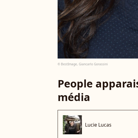
© BestImage, Giancarlo Gorassini
People apparais
média
Lucie Lucas