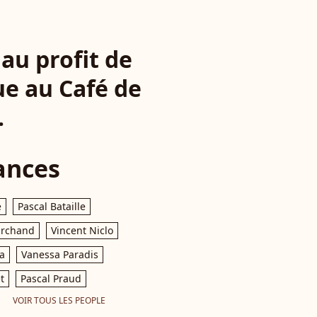
au profit de
ue au Café de
.
ances
e
Pascal Bataille
archand
Vincent Niclo
a
Vanessa Paradis
t
Pascal Praud
VOIR TOUS LES PEOPLE