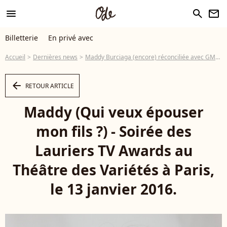
menu
search
newsletter
Billetterie
En privé avec
Accueil
Dernières news
Maddy Burciaga (encore) réconciliée avec GMK : la preuve en photo
arrow_left
RETOUR ARTICLE
Maddy (Qui veux épouser
mon fils ?) - Soirée des
Lauriers TV Awards au
Théâtre des Variétés à Paris,
le 13 janvier 2016.