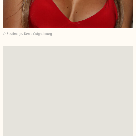
© BestImage, Denis Guignebourg