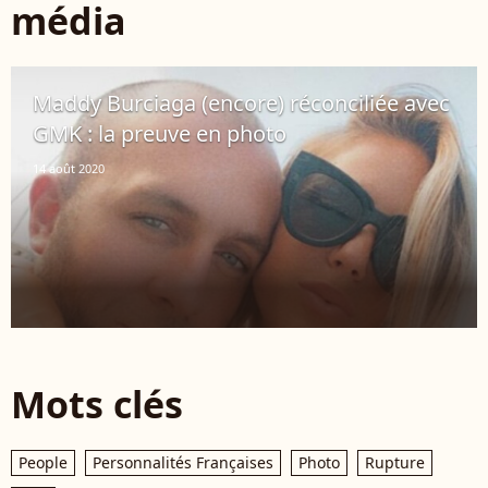
média
Maddy Burciaga (encore) réconciliée avec
GMK : la preuve en photo
14 août 2020
Mots clés
People
Personnalités Françaises
Photo
Rupture