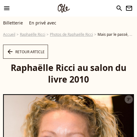
menu
search
newsletter
Billetterie
En privé avec
Accueil
Raphaëlle Ricci
Photos de Raphaëlle Ricci
Mais par le passé, elle avait tenté sa chance en tant que candidate Raphaëlle Ricci au salon du livre 2010 - Photo
arrow_left
RETOUR ARTICLE
Raphaëlle Ricci au salon du
livre 2010