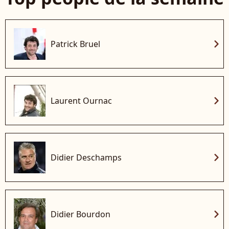
chevron_right
Patrick Bruel
chevron_right
Laurent Ournac
chevron_right
Didier Deschamps
chevron_right
Didier Bourdon