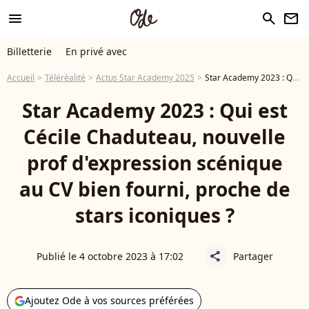
menu
search
newsletter
Billetterie
En privé avec
Accueil
Téléréalité
Actus Star Academy 2025
Star Academy 2023 : Qui est Cécile Chaduteau, nouvelle prof d'expression scénique au CV bien fourni, proche de stars iconiques ?
Star Academy 2023 : Qui est
Cécile Chaduteau, nouvelle
prof d'expression scénique
au CV bien fourni, proche de
stars iconiques ?
Publié le 4 octobre 2023 à 17:02
Partager
share
Ajoutez Ode à vos sources préférées