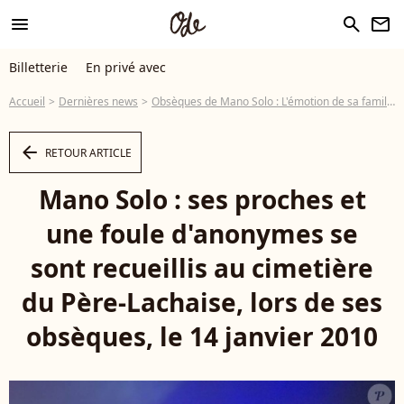
menu
search
newsletter
Billetterie
En privé avec
Accueil
Dernières news
Obsèques de Mano Solo : L'émotion de sa famille et d'une foule d'anonymes, recueillis au Père-Lachaise...
arrow_left
RETOUR ARTICLE
Mano Solo : ses proches et
une foule d'anonymes se
sont recueillis au cimetière
du Père-Lachaise, lors de ses
obsèques, le 14 janvier 2010