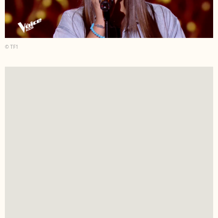
© TF1