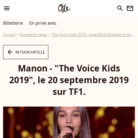
menu
search
newsletter
Billetterie
En privé avec
Accueil
Dernières news
The Voice Kids 2019 : Amel Bent bloquée et en larmes, tous les talents trouvés !
arrow_left
RETOUR ARTICLE
Manon - "The Voice Kids
2019", le 20 septembre 2019
sur TF1.