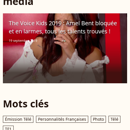
média
The Voice Kids 2019 : Amel Bent bloquée
et en larmes, tous les talents trouvés !
19 septembre 2019
Mots clés
Émission Télé
Personnalités Françaises
Photo
Télé
TF1