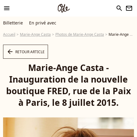
menu
search
newsletter
Billetterie
En privé avec
Accueil
Marie-Ange Casta
Photos de Marie-Ange Casta
Marie-Ange Casta - Inauguration de la nouvelle boutique FRED, rue de la Paix à Paris, le 8 juillet 2015. - Photo
arrow_left
RETOUR ARTICLE
Marie-Ange Casta -
Inauguration de la nouvelle
boutique FRED, rue de la Paix
à Paris, le 8 juillet 2015.