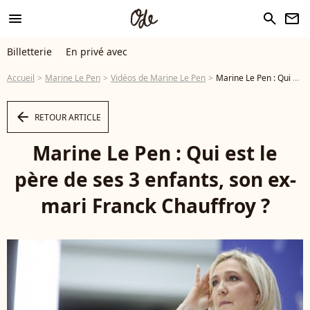
menu
search
newsletter
Billetterie
En privé avec
Accueil
Marine Le Pen
Vidéos de Marine Le Pen
Marine Le Pen : Qui est le père de ses 3 enfants, son ex-mari Franck Chauffroy ? - Vidéo
arrow_left
RETOUR ARTICLE
Marine Le Pen : Qui est le
père de ses 3 enfants, son ex-
mari Franck Chauffroy ?