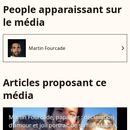
People apparaissant sur
le média
chevron_right
Martin Fourcade
Articles proposant ce
média
Martin Fourcade, papa fier : déclaration
d'amour et joli portrait de sa fille Manon,