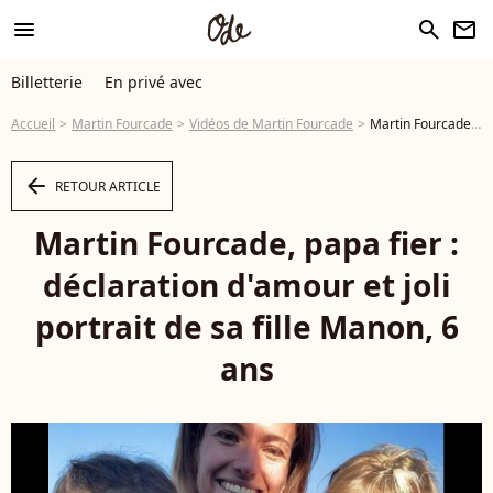
menu
search
newsletter
Billetterie
En privé avec
Accueil
Martin Fourcade
Vidéos de Martin Fourcade
Martin Fourcade, papa fier : déclaration d'amour et joli portrait de sa fille Manon, 6 ans - Vidéo
arrow_left
RETOUR ARTICLE
Martin Fourcade, papa fier :
déclaration d'amour et joli
portrait de sa fille Manon, 6
ans