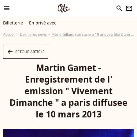
menu
search
newsletter
Billetterie
En privé avec
Accueil
Dernières news
Marie Gillain, son sosie a 19 ans : sa fille Dune est son portrait craché !
arrow_left
RETOUR ARTICLE
Martin Gamet -
Enregistrement de l'
emission " Vivement
Dimanche " a paris diffusee
le 10 mars 2013