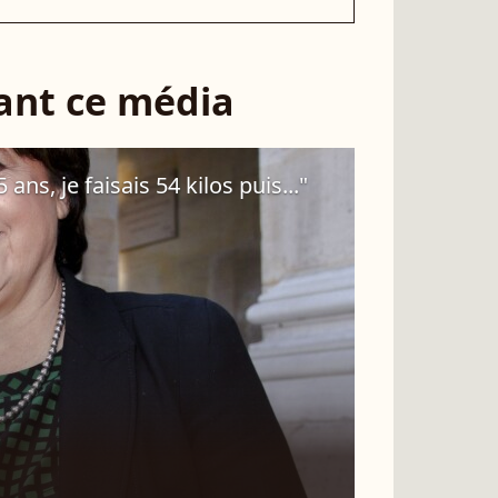
sant ce média
ans, je faisais 54 kilos puis..."