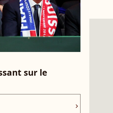
sant sur le
chevron_right