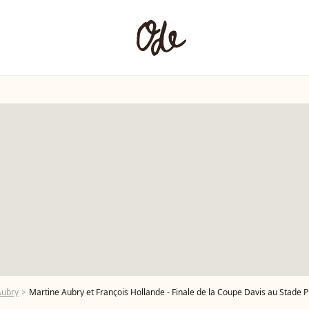
Aubry
Martine Aubry et François Hollande - Finale de la Coupe Davis au Stade Pierre Mauroy de Lille Métropole. Match en do