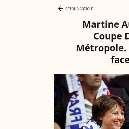
arrow_left
RETOUR ARTICLE
Martine Au
Coupe D
Métropole. 
fac