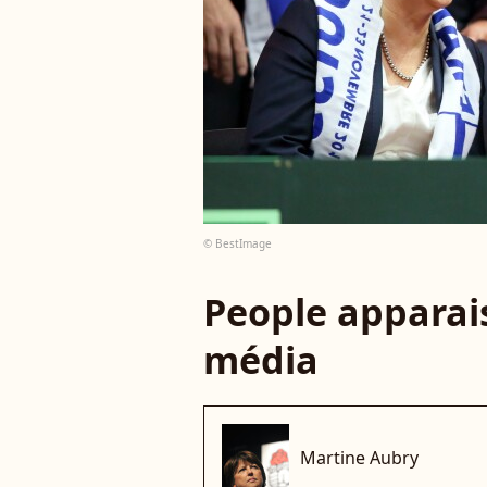
© BestImage
People apparais
média
Martine Aubry