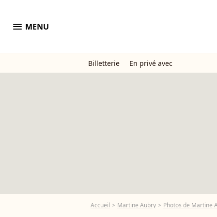
menu
MENU
Billetterie
En privé avec
Accueil
Martine Aubry
Photos de Martine 