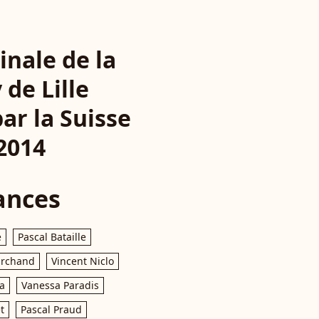
inale de la
de Lille
ar la Suisse
2014
ances
e
Pascal Bataille
archand
Vincent Niclo
a
Vanessa Paradis
t
Pascal Praud