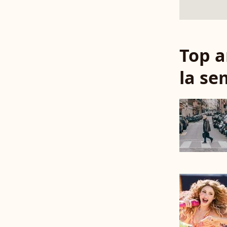
Top a
la se