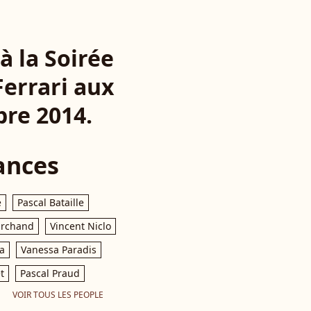
à la Soirée
Ferrari aux
bre 2014.
ances
e
Pascal Bataille
archand
Vincent Niclo
a
Vanessa Paradis
t
Pascal Praud
VOIR TOUS LES PEOPLE