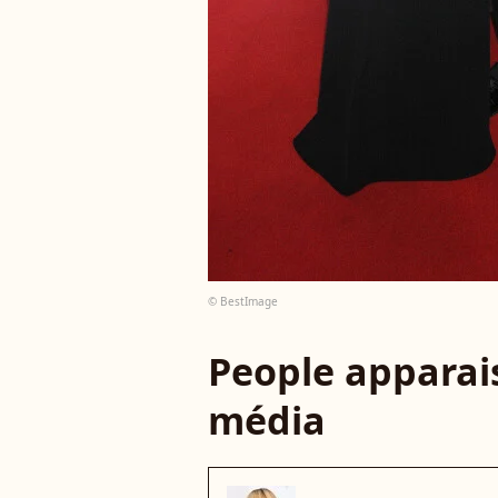
© BestImage
People apparais
média