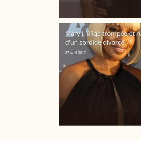
Mary J. Blige trompée et r
d'un sordide divorce
27 avril 2017