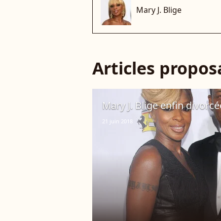
Mary J. Blige
Articles propo
Mary J. Blige enfin divorc
21 juin 2018