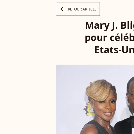
arrow_left
RETOUR ARTICLE
Mary J. Bl
pour céléb
Etats-Un