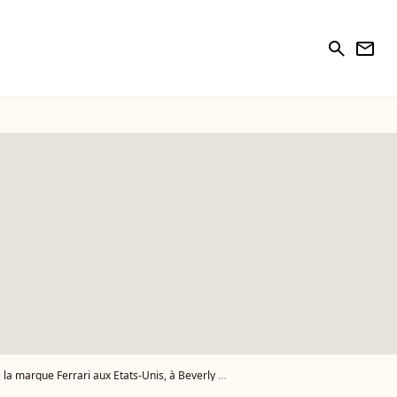
search
newsletter
x Etats-Unis, à Beverly Hills, le 11 octobre 2014. - Photo