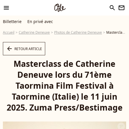
menu
search
newsletter
Billetterie
En privé avec
Accueil
Catherine Deneuve
Photos de Catherine Deneuve
Masterclass de Catherine Deneuve lors du 71ème Taormina Film Festival à Taormine (Italie) le 11 juin 2025. Zuma Press/Bestimage - Photo
arrow_left
RETOUR ARTICLE
Masterclass de Catherine
Deneuve lors du 71ème
Taormina Film Festival à
Taormine (Italie) le 11 juin
2025. Zuma Press/Bestimage