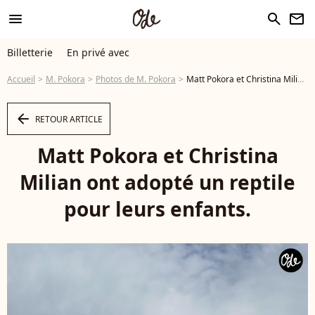
menu
search
newsletter
Billetterie
En privé avec
Accueil
M. Pokora
Photos de M. Pokora
Matt Pokora et Christina Milian ont adopté un reptile pour leurs enfants. - Photo
arrow_left
RETOUR ARTICLE
Matt Pokora et Christina
Milian ont adopté un reptile
pour leurs enfants.