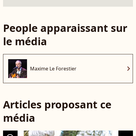
People apparaissant sur
le média
chevron_right
Maxime Le Forestier
Articles proposant ce
média