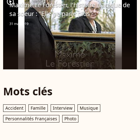
player2
Maxime Le Forestier, l'histoire tragique de
sa soeur : "Elle ne parle plus"
31 mai 2019
Mots clés
Accident
Famille
Interview
Musique
Personnalités Françaises
Photo