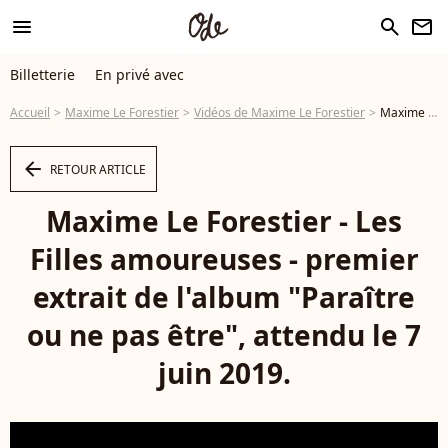
menu
search
newsletter
Billetterie
En privé avec
Accueil
Maxime Le Forestier
Vidéos de Maxime Le Forestier
Maxime Le Forestier - Les Filles amoureuses - premier extrait de l'album "Paraître ou ne pas être", attendu le 7 juin 2019. - Vidéo
arrow_left
RETOUR ARTICLE
Maxime Le Forestier - Les
Filles amoureuses - premier
extrait de l'album "Paraître
ou ne pas être", attendu le 7
juin 2019.