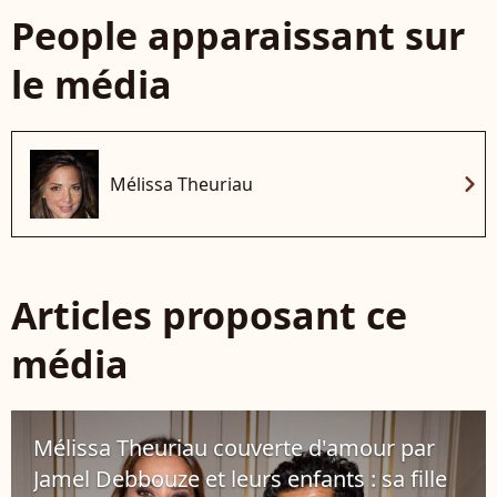
People apparaissant sur
le média
chevron_right
Mélissa Theuriau
Articles proposant ce
média
Mélissa Theuriau couverte d'amour par
Jamel Debbouze et leurs enfants : sa fille