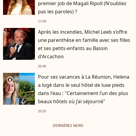
premier job de Magali Ripoll (N'oubliez
pas les paroles) ?
21:09
Après les incendies, Michel Leeb s’offre
une parenthèse en famille avec ses filles
et ses petits-enfants au Bassin
d'Arcachon
20:40
Pour ses vacances à La Réunion, Helena
player2
a logé dans le seul hôtel de luxe pieds
dans l'eau : "Certainement l’un des plus
beaux hôtels où j’ai séjourné"
20:20
DERNIÈRES NEWS