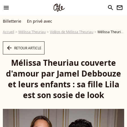
menu
search
newsletter
Billetterie
En privé avec
Accueil
Mélissa Theuriau
Vidéos de Mélissa Theuriau
Mélissa Theuriau couverte d'amour par Jamel Debbouze et leurs enfants : sa fille Lila est son sosie de look - Vidéo
arrow_left
RETOUR ARTICLE
Mélissa Theuriau couverte
d'amour par Jamel Debbouze
et leurs enfants : sa fille Lila
est son sosie de look