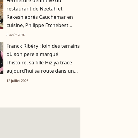
Fermeture définitive du
restaurant de Neetah et
Rakesh après Cauchemar en
cuisine, Philippe Etchebest
pensait les avoir sauvés
6 août 2026
Franck Ribéry : loin des terrains
où son père a marqué
l’histoire, sa fille Hiziya trace
aujourd’hui sa route dans un
tout autre univers
12 juillet 2026