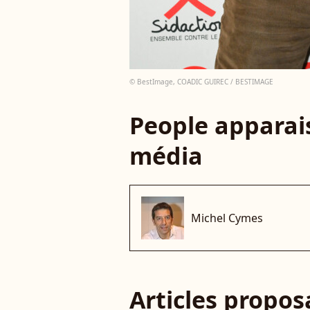
© BestImage, COADIC GUIREC / BESTIMAGE
People apparais
média
Michel Cymes
Articles propo