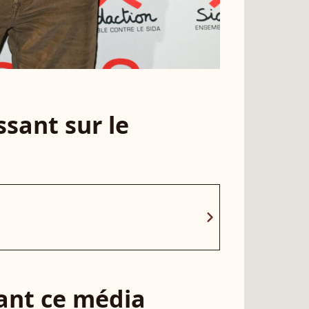
sant sur le
chevron_right
sant ce média