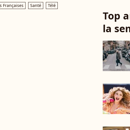
s Françaises
Santé
Télé
Top a
la se