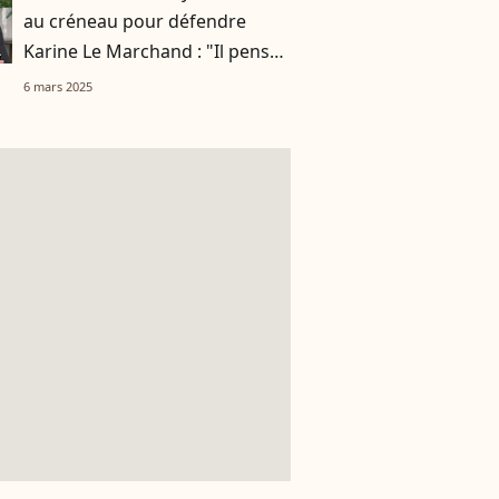
au créneau pour défendre
Karine Le Marchand : "Il pense
qu'il va s'excuser comme ça et
6 mars 2025
que c'est terminé ?"