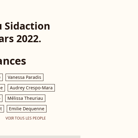
 Sidaction
ars 2022.
ances
e
Vanessa Paradis
le
Audrey Crespo-Mara
o
Mélissa Theuriau
t
Emilie Dequenne
VOIR TOUS LES PEOPLE