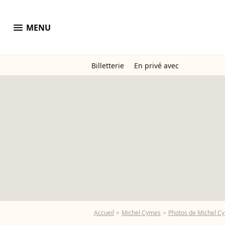
menu
MENU
Billetterie
En privé avec
Accueil
Michel Cymes
Photos de Michel C