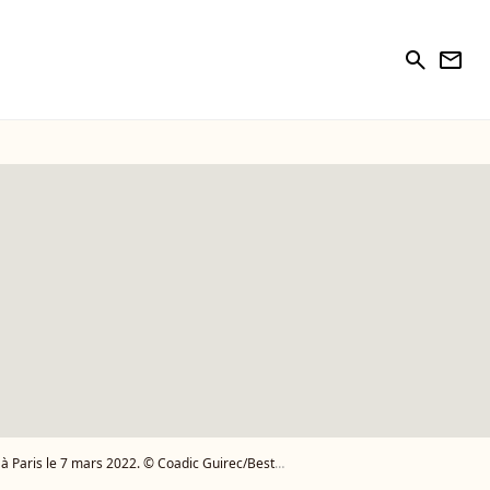
search
newsletter
le 7 mars 2022. © Coadic Guirec/Bestimage - Photo