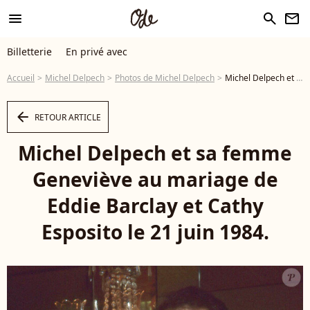
menu
search
newsletter
Billetterie
En privé avec
Accueil
Michel Delpech
Photos de Michel Delpech
Michel Delpech et sa femme Geneviève au mariage de Eddie Barclay et Cathy Esposito le 21 juin 1984. - Photo
arrow_left
RETOUR ARTICLE
Michel Delpech et sa femme
Geneviève au mariage de
Eddie Barclay et Cathy
Esposito le 21 juin 1984.