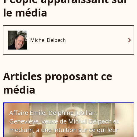
le média
chevron_right
Michel Delpech
Articles proposant ce
média
Affaire Emile, Delphine Jubillar :
Geneviève, veuve de Michel Delpech et
medium, a une intuition sur ce qui leur