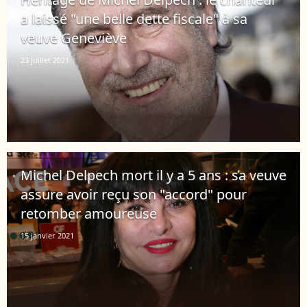
a laissé "une belle dette fiscale" à sa
veuve Geneviève
23 juillet 2021
Michel Delpech mort il y a 5 ans : sa veuve
assure avoir reçu son "accord" pour
retomber amoureuse
15 janvier 2021