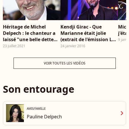
Héritage de Michel
Kendji Girac - Que
Mich
Delpech : le chanteur a
Marianne était jolie
j'éta
laissé "une belle dette
(extrait de l'émission Le
9 janv
fiscale" à sa veuve
Grand Show du samedi
23 juillet 2021
24 janvier 2016
Geneviève
23 janvier 2016 sur
France 2.)
VOIR TOUTES LES VIDÉOS
Son entourage
AMIS/FAMILLE
chevron_right
Pauline Delpech