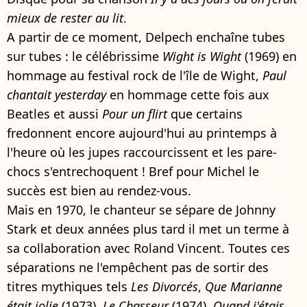
mieux de rester au lit
.
A partir de ce moment, Delpech enchaîne tubes
sur tubes : le célébrissime
Wight is Wight
(1969) en
hommage au festival rock de l'île de Wight,
Paul
chantait yesterday
en hommage cette fois aux
Beatles et aussi
Pour un flirt
que certains
fredonnent encore aujourd'hui au printemps à
l'heure où les jupes raccourcissent et les pare-
chocs s'entrechoquent ! Bref pour Michel le
succès est bien au rendez-vous.
Mais en 1970, le chanteur se sépare de Johnny
Stark et deux années plus tard il met un terme à
sa collaboration avec Roland Vincent. Toutes ces
séparations ne l'empêchent pas de sortir des
titres mythiques tels
Les Divorcés
,
Que Marianne
était jolie
(1973),
Le Chasseur
(1974),
Quand j'étais