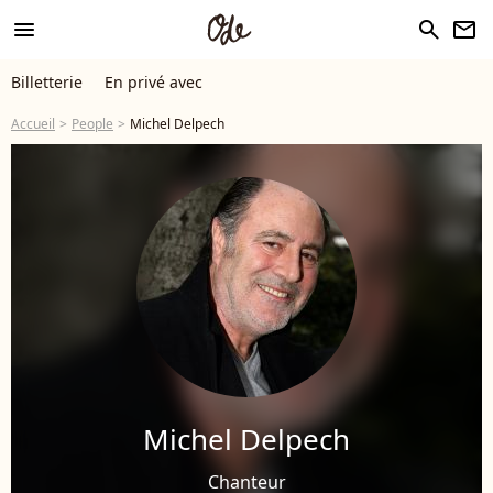
menu
search
newsletter
Billetterie
En privé avec
Accueil
People
Michel Delpech
Michel Delpech
Chanteur