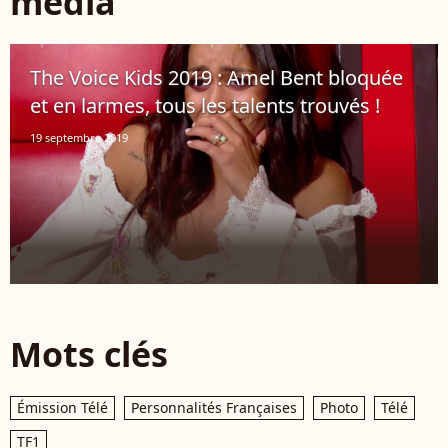
média
The Voice Kids 2019 : Amel Bent bloquée
et en larmes, tous les talents trouvés !
19 septembre 2019
Mots clés
Émission Télé
Personnalités Françaises
Photo
Télé
TF1