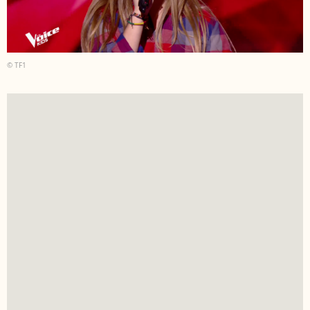
© TF1