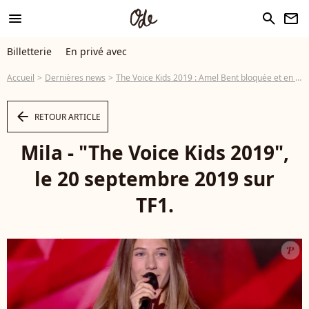
menu
search
newsletter
Billetterie
En privé avec
Accueil
Dernières news
The Voice Kids 2019 : Amel Bent bloquée et en larmes, tous les talents trouvés !
arrow_left
RETOUR ARTICLE
Mila - "The Voice Kids 2019",
le 20 septembre 2019 sur
TF1.