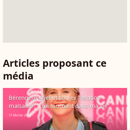
Articles proposant ce
média
Bérengère Krief et son ex "relation
malsaine" : "un tournant dans ma vie"
17 février 2020