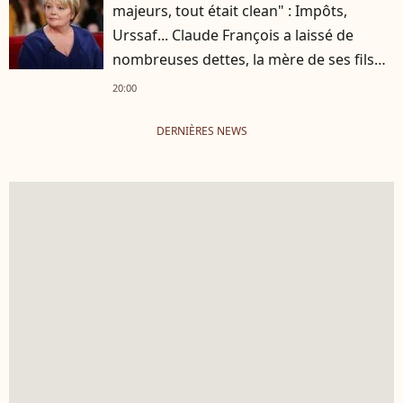
majeurs, tout était clean" : Impôts,
Urssaf... Claude François a laissé de
nombreuses dettes, la mère de ses fils
s'est occupée de tout
20:00
DERNIÈRES NEWS