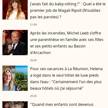
j'avais fait du baby-sitting !" : Quel a été le
premier job de Magali Ripoll (N'oubliez
pas les paroles) ?
21:09
Après les incendies, Michel Leeb s’offre
une parenthèse en famille avec ses filles
et ses petits-enfants au Bassin
d'Arcachon
20:40
Pour ses vacances à La Réunion, Helena
player2
a logé dans le seul hôtel de luxe pieds
dans l'eau : "Certainement l’un des plus
beaux hôtels où j’ai séjourné"
20:20
"Quand mes enfants sont devenus