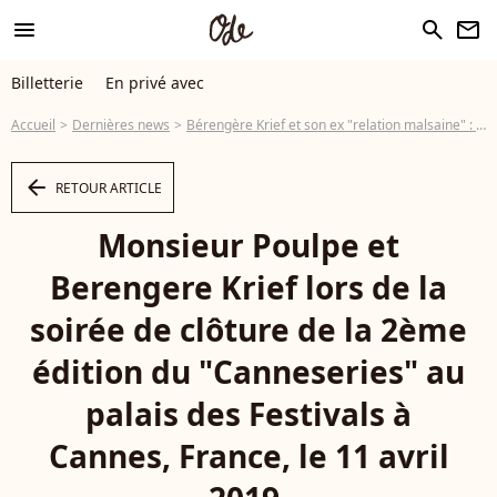
menu
search
newsletter
Billetterie
En privé avec
Accueil
Dernières news
Bérengère Krief et son ex "relation malsaine" : "un tournant dans ma vie"
arrow_left
RETOUR ARTICLE
Monsieur Poulpe et
Berengere Krief lors de la
soirée de clôture de la 2ème
édition du "Canneseries" au
palais des Festivals à
Cannes, France, le 11 avril