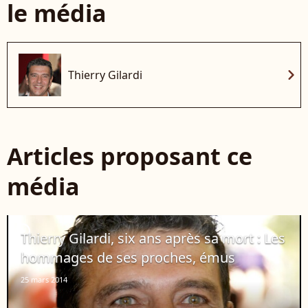
le média
chevron_right
Thierry Gilardi
Articles proposant ce
média
player2
Thierry Gilardi, six ans après sa mort : Les
hommages de ses proches, émus
25 mars 2014