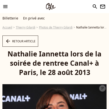
menu
search
newsletter
Billetterie
En privé avec
Accueil
Thierry Gilardi
Photos de Thierry Gilardi
Nathalie Iannetta lors de la soirée de rentree Canal+ à Paris, le 28 août 2013 - Photo
arrow_left
RETOUR ARTICLE
Nathalie Iannetta lors de la
soirée de rentree Canal+ à
Paris, le 28 août 2013