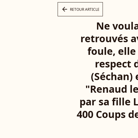
arrow_left
RETOUR ARTICLE
Ne voula
retrouvés a
foule, ell
respect 
(Séchan) 
"Renaud le
par sa fille
400 Coups de