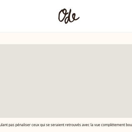
iser ceux qui se seraient retrouvés avec la vue complètement bouchée par la foule, elle a privilégié la réalité économique et le respect de tous. Exclusif - Le chanteur Renaud (Séchan) en dédicace à l'occasion de la sortie de "Renaud le livre" signé Erwan L'Eléouet et préfac