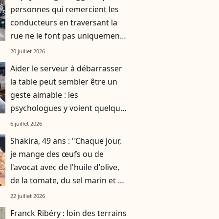
personnes qui remercient les
conducteurs en traversant la
rue ne le font pas uniquement
par gratitude
20 juillet 2026
Aider le serveur à débarrasser
la table peut sembler être un
geste aimable : les
psychologues y voient quelque
chose de bien plus profond.
6 juillet 2026
Shakira, 49 ans : "Chaque jour,
je mange des œufs ou de
l'avocat avec de l'huile d'olive,
de la tomate, du sel marin et un
smoothie"
22 juillet 2026
Franck Ribéry : loin des terrains