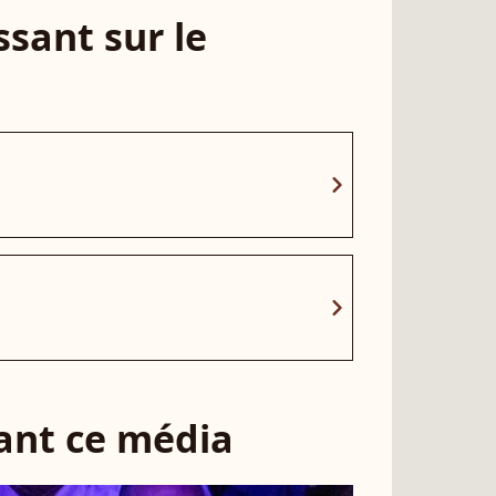
sant sur le
chevron_right
chevron_right
sant ce média