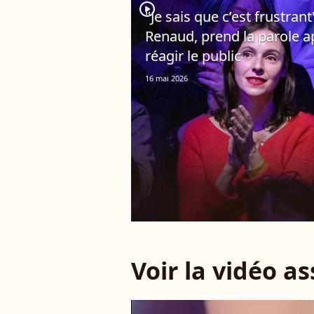
player2
"Je sais que c’est frustrant"
Renaud, prend la parole ap
réagir le public
16 mai 2026
Voir la vidéo a