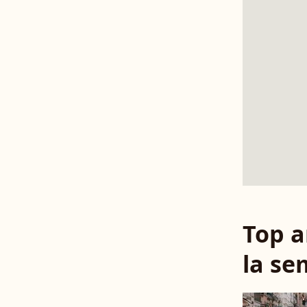
Top a
la se