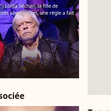
 : Lolita Séchan, la fille de
rès son concert, une règle a fait
ssociée