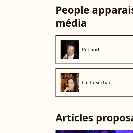
People apparais
média
Renaud
Lolita Séchan
Articles propo