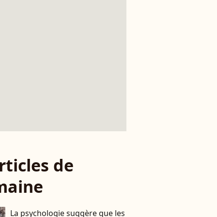
rticles de
maine
La psychologie suggère que les