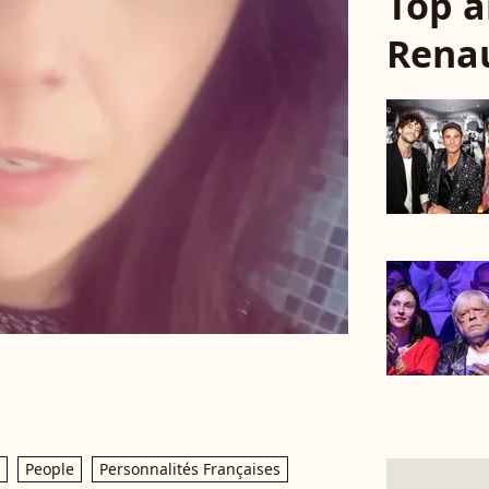
Top a
Rena
People
Personnalités Françaises