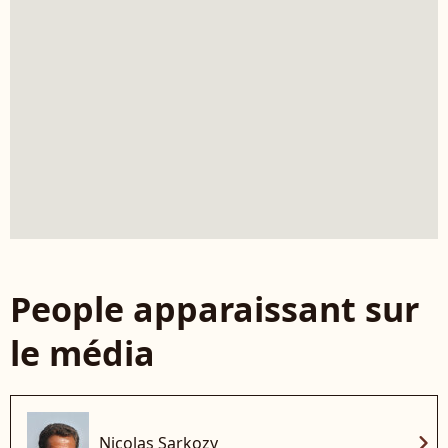
People apparaissant sur
le média
chevron_right
Nicolas Sarkozy