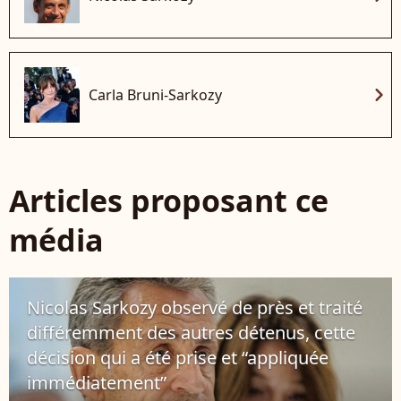
chevron_right
Carla Bruni-Sarkozy
Articles proposant ce
média
Nicolas Sarkozy observé de près et traité
différemment des autres détenus, cette
décision qui a été prise et “appliquée
immédiatement”