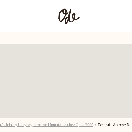
rès Johnny Hallyday, il trouve l'Inimitable chez Optic 2000
Exclusif - Antoine Dulery et Laurent Gerra pour l