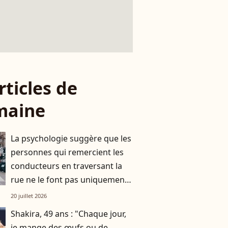
rticles de
maine
La psychologie suggère que les
personnes qui remercient les
conducteurs en traversant la
rue ne le font pas uniquement
par gratitude
20 juillet 2026
Shakira, 49 ans : "Chaque jour,
je mange des œufs ou de