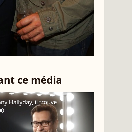
sant ce média
ny Hallyday, il trouve
00