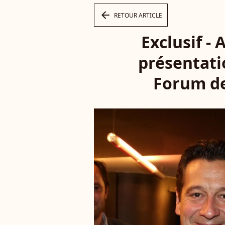
arrow_left
RETOUR ARTICLE
Exclusif -
présentatio
Forum de