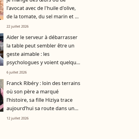
l'avocat avec de l'huile d'olive,
de la tomate, du sel marin et un
smoothie"
22 juillet 2026
Aider le serveur à débarrasser
la table peut sembler être un
geste aimable : les
psychologues y voient quelque
chose de bien plus profond.
6 juillet 2026
Franck Ribéry : loin des terrains
où son père a marqué
l’histoire, sa fille Hiziya trace
aujourd’hui sa route dans un
tout autre univers
12 juillet 2026