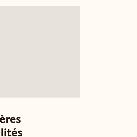
ères
lités