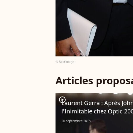
© BestImage
Articles propo
player2
Laurent Gerra : Après John
l'Inimitable chez Optic 20
26 septembre 2013