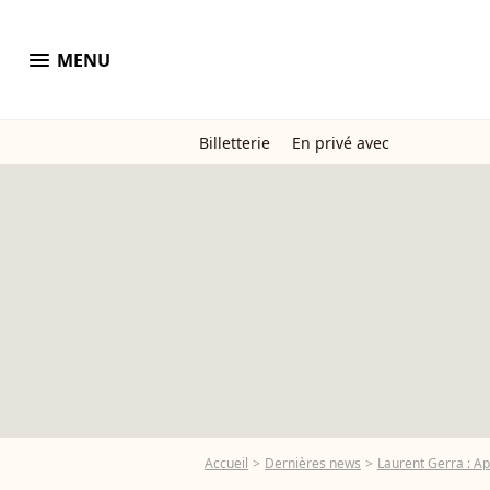
menu
MENU
Billetterie
En privé avec
Accueil
Dernières news
Laurent Gerra : Ap