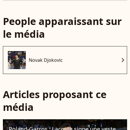
People apparaissant sur
le média
chevron_right
Novak Djokovic
Articles proposant ce
média
Roland-Garros : Lacoste signe une veste