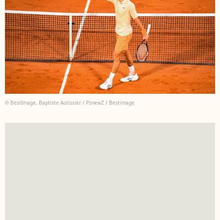
© BestImage, Baptiste Autissier / PsnewZ / Bestimage