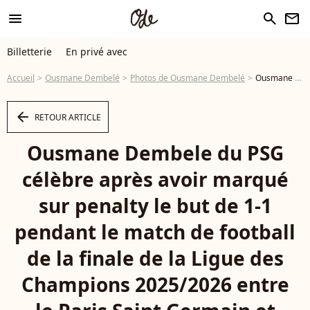
menu
search
newsletter
Billetterie
En privé avec
Accueil
Ousmane Dembelé
Photos de Ousmane Dembelé
Ousmane Dembele du PSG célèbre après avoir marqué sur penalty le but de 1-1 pendant le match de football de la finale de la Ligue des Champions 2025/2026 entre le Paris Saint Germain et Arsenal FC au stade Puskas Arena à Budapest (Hongrie), le 30 mai 2026. Inside/Psnewz/Bestimage - Photo
arrow_left
RETOUR ARTICLE
Ousmane Dembele du PSG
célèbre après avoir marqué
sur penalty le but de 1-1
pendant le match de football
de la finale de la Ligue des
Champions 2025/2026 entre