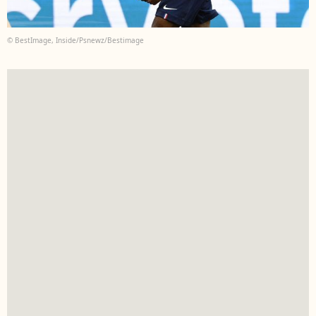
© BestImage, Inside/Psnewz/Bestimage