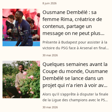
Dembélé a célébré la victoire en Ligue
8 juin 2026
des Champions avec le PSG d'une
Ousmane Dembélé : sa
manière des plus éclatantes. Son choix
femme Rima, créatrice de
de...
contenus, partage un
message on ne peut plus
clair après la victoire du PSG
Présente à Budapest pour assister à la
à la Ligue des champions
victoire du PSG face à Arsenal en finale
de la Ligue des champions, Rima,
30 mai 2026
l'épouse d'Ousmane Dembélé, n'a pas
Quelques semaines avant la
tardé à partager sa joie. Sur les...
Coupe du monde, Ousmane
Dembélé se lance dans un
projet qui n'a rien à voir avec
le football !
Alors qu'il s'apprête à disputer la finale
de la Ligue des champions avec le PSG
avant de s'envoler pour la Coupe du
30 mai 2026
monde avec les Bleus, Ousmane