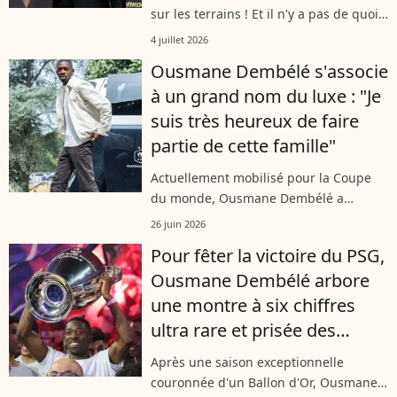
sur les terrains ! Et il n'y a pas de quoi
s'en étonner. Le footballeur, qui espère
4 juillet 2026
mener l'Équipe de France vers la
Ousmane Dembélé s'associe
victoire en cette Coupe du...
à un grand nom du luxe : "Je
suis très heureux de faire
partie de cette famille"
Actuellement mobilisé pour la Coupe
du monde, Ousmane Dembélé a
récemment dévoilé une toute nouvelle
26 juin 2026
facette de sa personnalité. L'attaquant
Pour fêter la victoire du PSG,
star a en effet choisi d'associer son
Ousmane Dembélé arbore
image...
une montre à six chiffres
ultra rare et prisée des
collectionneurs
Après une saison exceptionnelle
couronnée d'un Ballon d'Or, Ousmane