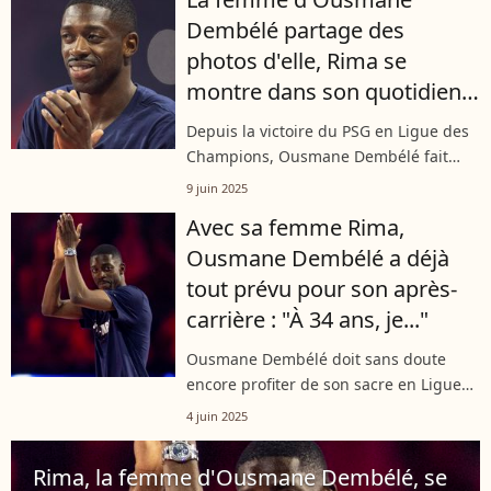
l’accompagner et s’offrir de belles
Dembélé partage des
vacances....
photos d'elle, Rima se
montre dans son quotidien
luxueux...
Depuis la victoire du PSG en Ligue des
Champions, Ousmane Dembélé fait
partie des favoris pour le Ballon d'or et
9 juin 2025
sa femme Rima est plus que jamais
Avec sa femme Rima,
sous le feu des projecteurs. Il y...
Ousmane Dembélé a déjà
tout prévu pour son après-
carrière : "À 34 ans, je..."
Ousmane Dembélé doit sans doute
encore profiter de son sacre en Ligue
des champions avec le Paris Saint-
4 juin 2025
Germain le week-end dernier à Munich,
bien qu'il soit obligé de se
Rima, la femme d'Ousmane Dembélé, se
reconcentrer...