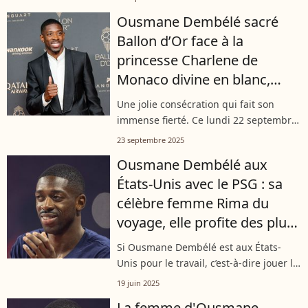
Un grand moment que le footballeur
Ousmane Dembélé sacré
du PSG et de l'équipe de France...
Ballon d’Or face à la
princesse Charlene de
Monaco divine en blanc,
coulisses de cette soirée
Une jolie consécration qui fait son
inoubliable pour le joueur
immense fierté. Ce lundi 22 septembre
2025, la star du PSG Ousmane Dembélé
23 septembre 2025
a remporté le Ballon d'Or au théâtre du
Ousmane Dembélé aux
Châtelet, à Paris. Un bel événement...
États-Unis avec le PSG : sa
célèbre femme Rima du
voyage, elle profite des plus
beaux endroits de Los
Si Ousmane Dembélé est aux États-
Angeles
Unis pour le travail, c’est-à-dire jouer la
Coupe du monde des clubs avec le PSG,
19 juin 2025
sa femme en a profité pour
La femme d'Ousmane