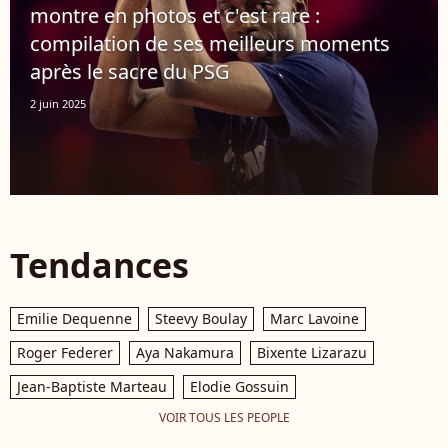
montre en photos et c'est rare :
compilation de ses meilleurs moments
après le sacre du PSG
2 juin 2025
Tendances
Emilie Dequenne
Steevy Boulay
Marc Lavoine
Roger Federer
Aya Nakamura
Bixente Lizarazu
Jean-Baptiste Marteau
Elodie Gossuin
VOIR TOUS LES PEOPLE