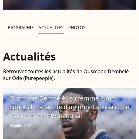
BIOGRAPHIE
ACTUALITÉS
PHOTOS
Actualités
Retrouvez toutes les actualités de Ousmane Dembelé
sur Ode (Purepeople).
Ousmane Dembélé : sa femme Rima
Edbouche à la tête d'un projet solidaire en
France et à l'international
19 juillet 2026