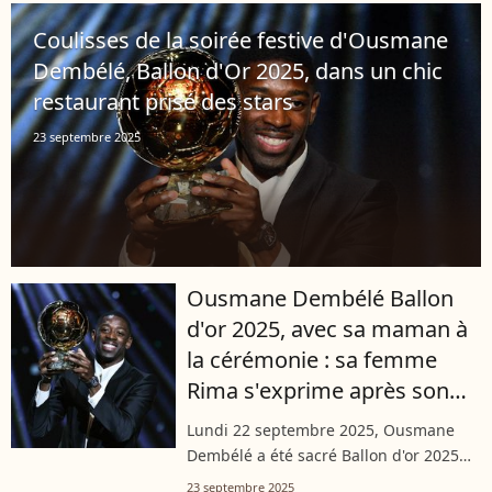
Dembélé surprend en dehors des
Coulisses de la soirée festive d'Ousmane
terrains....
Dembélé, Ballon d'Or 2025, dans un chic
restaurant prisé des stars
23 septembre 2025
Ousmane Dembélé Ballon
d'or 2025, avec sa maman à
la cérémonie : sa femme
Rima s'exprime après son
sacre
Lundi 22 septembre 2025, Ousmane
Dembélé a été sacré Ballon d'or 2025
alors qu'il faisait office de grand favori.
23 septembre 2025