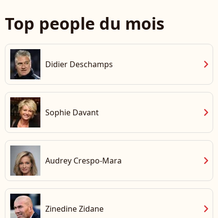
Top people du mois
chevron_right
Didier Deschamps
chevron_right
Sophie Davant
chevron_right
Audrey Crespo-Mara
chevron_right
Zinedine Zidane