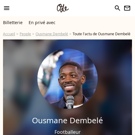
menu
search
newsletter
Billetterie
En privé avec
Accueil
People
Ousmane Dembelé
Toute l'actu de Ousmane Dembelé
Ousmane Dembelé
Footballeur