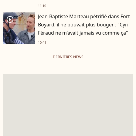
11:10
Jean-Baptiste Marteau pétrifié dans Fort
player2
Boyard, il ne pouvait plus bouger : "Cyril
Féraud ne m’avait jamais vu comme ça"
10:41
DERNIÈRES NEWS