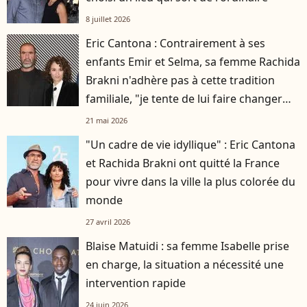
8 juillet 2026
Eric Cantona : Contrairement à ses
enfants Emir et Selma, sa femme Rachida
Brakni n'adhère pas à cette tradition
familiale, "je tente de lui faire changer
d'avis"
21 mai 2026
"Un cadre de vie idyllique" : Eric Cantona
et Rachida Brakni ont quitté la France
pour vivre dans la ville la plus colorée du
monde
27 avril 2026
Blaise Matuidi : sa femme Isabelle prise
en charge, la situation a nécessité une
intervention rapide
24 juin 2026