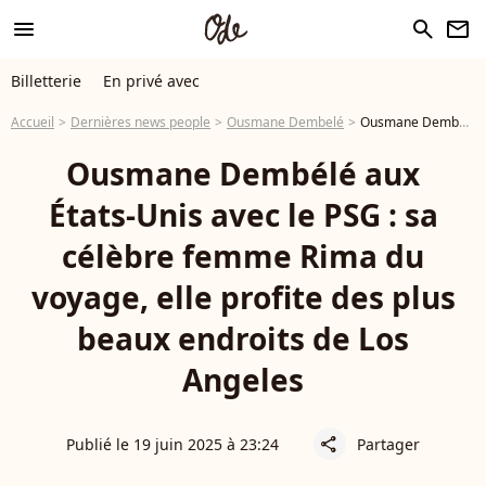
menu
search
newsletter
Billetterie
En privé avec
Accueil
Dernières news people
Ousmane Dembelé
Ousmane Dembélé aux États-Unis avec le PSG : sa célèbre femme Rima du voyage, elle profite des plus beaux endroits de Los Angeles
Ousmane Dembélé aux
États-Unis avec le PSG : sa
célèbre femme Rima du
voyage, elle profite des plus
beaux endroits de Los
Angeles
Publié le 19 juin 2025 à 23:24
Partager
share