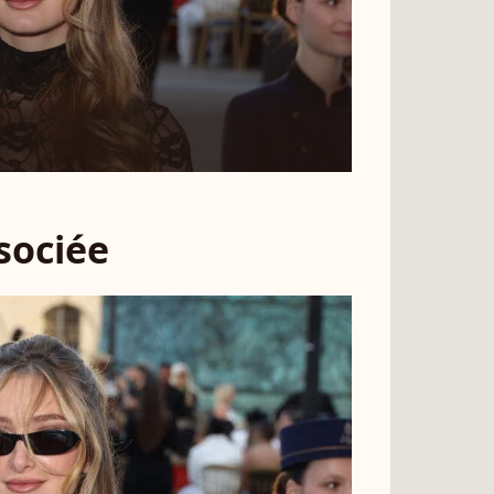
ssociée