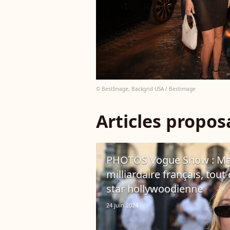
© BestImage, Backgrid USA / Bestimage
Articles propo
PHOTOS Vogue Show : Mathi
milliardaire français, tou
star hollywoodienne
24 juin 2024