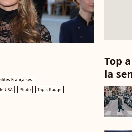
Top a
la se
lités Françaises
le USA
Photo
Tapis Rouge