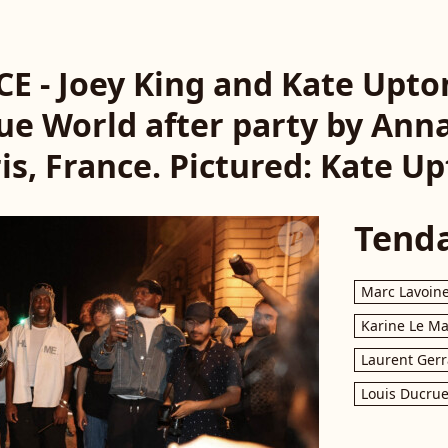
CE - Joey King and Kate Upto
gue World after party by Ann
is, France. Pictured: Kate U
Tend
Marc Lavoin
Karine Le M
Laurent Gerr
Louis Ducrue