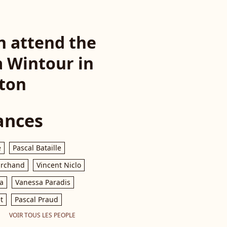
n attend the
a Wintour in
pton
ances
e
Pascal Bataille
archand
Vincent Niclo
a
Vanessa Paradis
t
Pascal Praud
VOIR TOUS LES PEOPLE