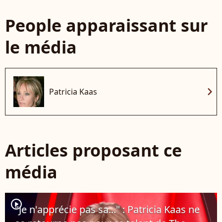
People apparaissant sur
le média
chevron_right
Patricia Kaas
Articles proposant ce
média
player2
"Je n'apprécie pas sa..." : Patricia Kaas ne