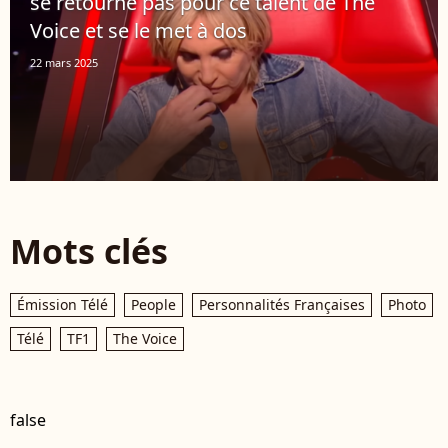
se retourne pas pour ce talent de The
Voice et se le met à dos
22 mars 2025
Mots clés
Émission Télé
People
Personnalités Françaises
Photo
Télé
TF1
The Voice
false