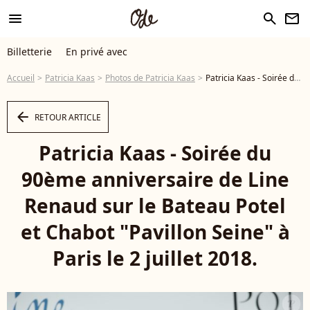
menu
search
newsletter
Billetterie
En privé avec
Accueil
Patricia Kaas
Photos de Patricia Kaas
Patricia Kaas - Soirée du 90ème anniversaire de Line Renaud sur le Bateau Potel et Chabot "Pavillon Seine" à Paris le 2 juillet 2018. © Coadic Guirec/Bestimage - Photo
arrow_left
RETOUR ARTICLE
Patricia Kaas - Soirée du
90ème anniversaire de Line
Renaud sur le Bateau Potel
et Chabot "Pavillon Seine" à
Paris le 2 juillet 2018.