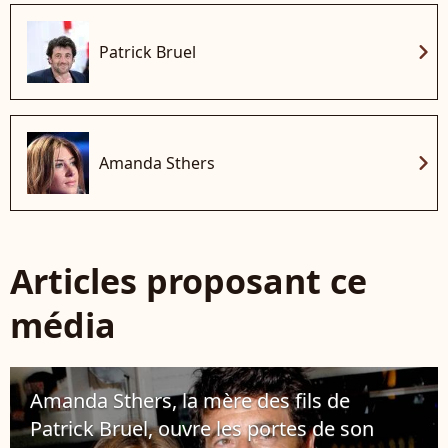
chevron_right
Patrick Bruel
chevron_right
Amanda Sthers
Articles proposant ce
média
Amanda Sthers, la mère des fils de
Patrick Bruel, ouvre les portes de son