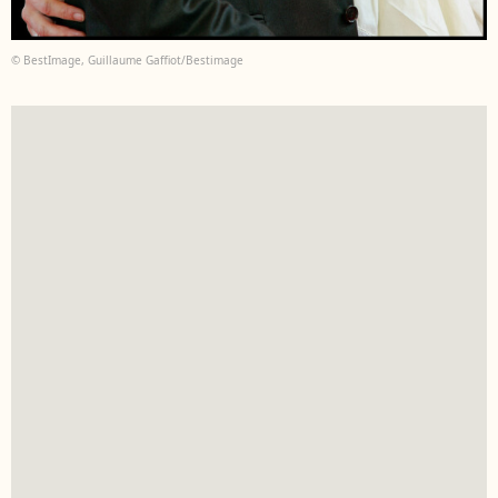
© BestImage, Guillaume Gaffiot/Bestimage