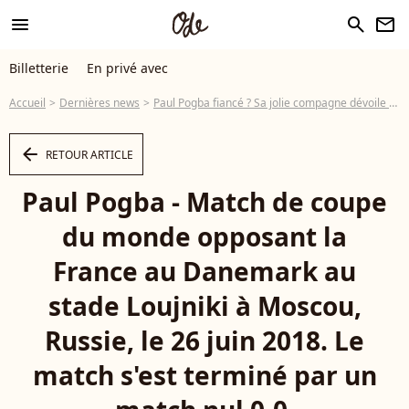
menu
search
newsletter
Billetterie
En privé avec
Accueil
Dernières news
Paul Pogba fiancé ? Sa jolie compagne dévoile une sublime bague
arrow_left
RETOUR ARTICLE
Paul Pogba - Match de coupe
du monde opposant la
France au Danemark au
stade Loujniki à Moscou,
Russie, le 26 juin 2018. Le
match s'est terminé par un