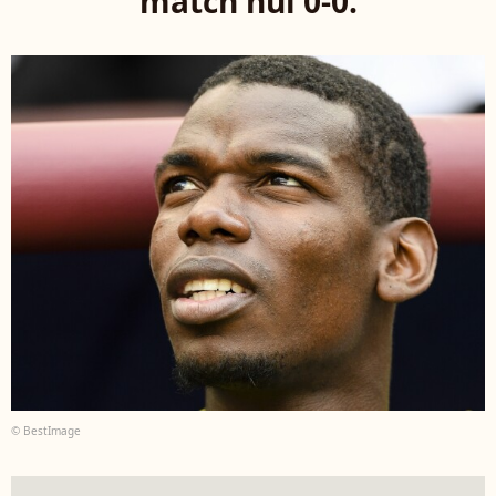
match nul 0-0.
© BestImage