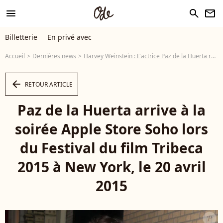
menu
search
newsletter
Billetterie
En privé avec
Accueil
Dernières news
Harvey Weinstein : L'actrice Paz de la Huerta révèle avoir été violée deux fois
arrow_left
RETOUR ARTICLE
Paz de la Huerta arrive à la
soirée Apple Store Soho lors
du Festival du film Tribeca
2015 à New York, le 20 avril
2015