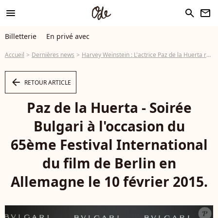
menu
search
newsletter
Billetterie
En privé avec
Accueil
Dernières news
Harvey Weinstein : L'actrice Paz de la Huerta révèle avoir été violée deux fois
arrow_left
RETOUR ARTICLE
Paz de la Huerta - Soirée
Bulgari à l'occasion du
65ème Festival International
du film de Berlin en
Allemagne le 10 février 2015.