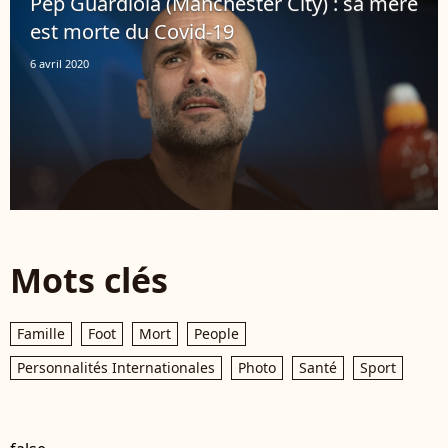
Pep Guardiola (Manchester City) : sa mère
est morte du Covid-19
6 avril 2020
Mots clés
Famille
Foot
Mort
People
Personnalités Internationales
Photo
Santé
Sport