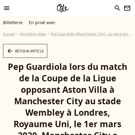
menu
search
newsletter
Billetterie
En privé avec
Accueil
Dernières news
Pep Guardiola (Manchester City) : sa mère est morte du Covid-19
arrow_left
RETOUR ARTICLE
Pep Guardiola lors du match
de la Coupe de la Ligue
opposant Aston Villa à
Manchester City au stade
Wembley à Londres,
Royaume Uni, le 1er mars