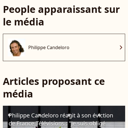
People apparaissant sur
le média
chevron_right
Philippe Candeloro
Articles proposant ce
média
Philippe Candeloro réagit à son éviction
de France Télévisions : "Je suis obligé