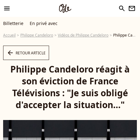
menu
search
newsletter
Billetterie
En privé avec
Accueil
Philippe Candeloro
Vidéos de Philippe Candeloro
Philippe Candeloro réagit à son éviction de France Télévisions : "Je suis obligé d'accepter la situation..." - Vidéo
arrow_left
RETOUR ARTICLE
Philippe Candeloro réagit à
son éviction de France
Télévisions : "Je suis obligé
d'accepter la situation..."