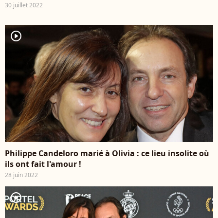
30 juillet 2022
player2
Philippe Candeloro marié à Olivia : ce lieu insolite où
ils ont fait l'amour !
28 juin 2022
player2