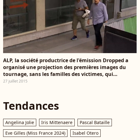
ALP, la société productrice de l'émission Dropped a
organisé une projection des premières images du
tournage, sans les familles des victimes, qui
expriment leur incompréhension devant les caméras
27 juillet 2015
de BFM TV, le 17 juillet 2015
Tendances
Angelina Jolie
Iris Mittenaere
Pascal Bataille
Eve Gilles (Miss France 2024)
Isabel Otero