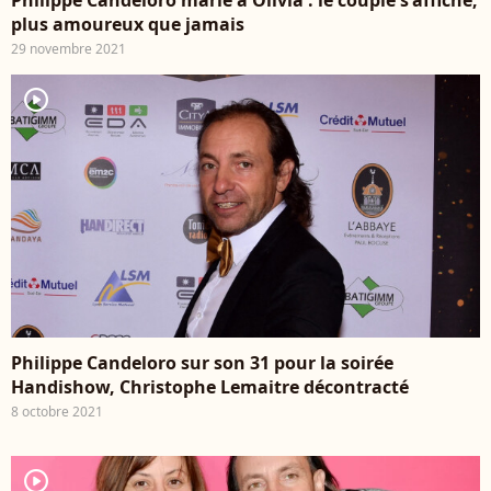
plus amoureux que jamais
29 novembre 2021
player2
Philippe Candeloro sur son 31 pour la soirée
Handishow, Christophe Lemaitre décontracté
8 octobre 2021
player2