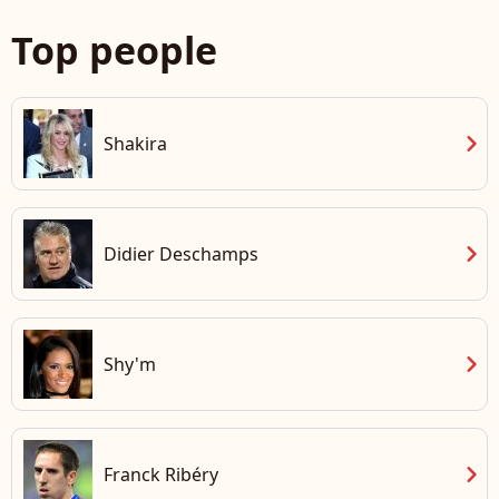
Top people
chevron_right
Shakira
chevron_right
Didier Deschamps
chevron_right
Shy'm
chevron_right
Franck Ribéry