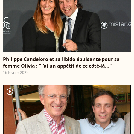
Philippe Candeloro et sa libido épuisante pour sa
femme Olivia : "J'ai un appétit de ce côté-là..."
16 février 2022
player2