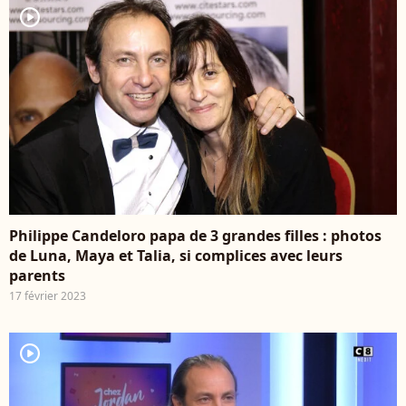
player2
Philippe Candeloro papa de 3 grandes filles : photos
de Luna, Maya et Talia, si complices avec leurs
parents
17 février 2023
player2