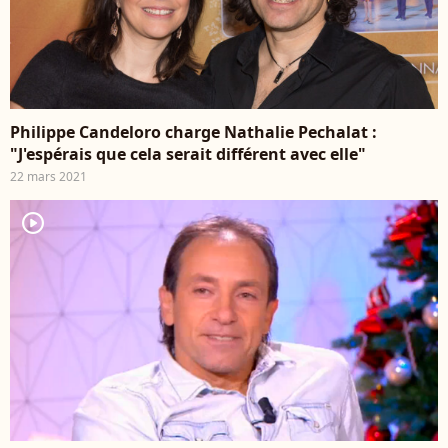
Philippe Candeloro charge Nathalie Pechalat :
"J'espérais que cela serait différent avec elle"
22 mars 2021
player2