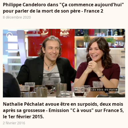
Philippe Candeloro dans "Ça commence aujourd'hui"
pour parler de la mort de son père - France 2
8 décembre 2020
player2
Nathalie Péchalat avoue être en surpoids, deux mois
après sa grossesse - Emission "C à vous" sur France 5,
le 1er février 2015.
2 février 2016