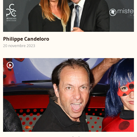
Philippe Candeloro
20 novembre 2023
player2