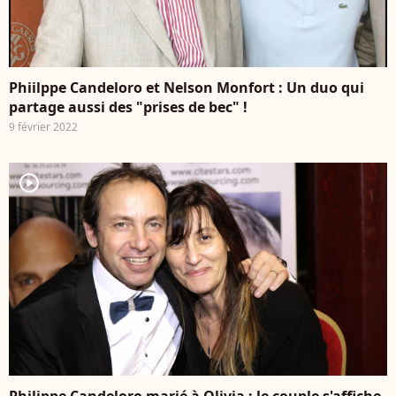
Phiilppe Candeloro et Nelson Monfort : Un duo qui
partage aussi des "prises de bec" !
9 février 2022
player2
Philippe Candeloro marié à Olivia : le couple s'affiche,