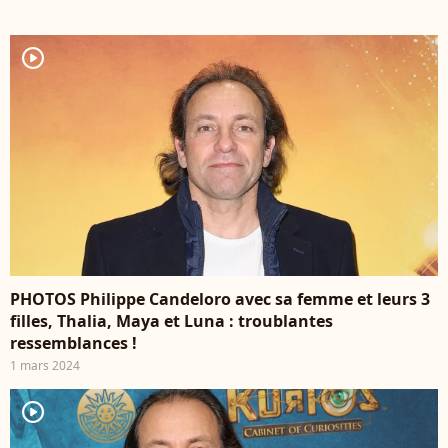
player2
PHOTOS Philippe Candeloro avec sa femme et leurs 3
filles, Thalia, Maya et Luna : troublantes
ressemblances !
1 mars 2024
player2