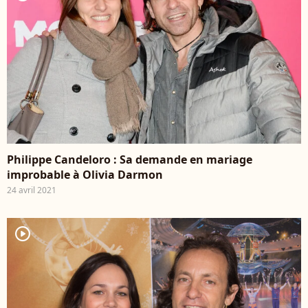
Philippe Candeloro : Sa demande en mariage
improbable à Olivia Darmon
24 avril 2021
player2