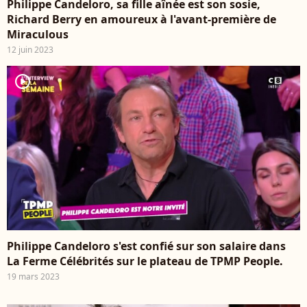
Philippe Candeloro, sa fille aînée est son sosie,
Richard Berry en amoureux à l'avant-première de
Miraculous
12 juin 2023
player2
Philippe Candeloro s'est confié sur son salaire dans
La Ferme Célébrités sur le plateau de TPMP People.
19 mars 2023