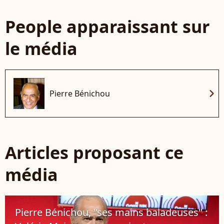
People apparaissant sur
le média
chevron_right
Pierre Bénichou
Articles proposant ce
média
Pierre Bénichou, "ses mains baladeuses" :