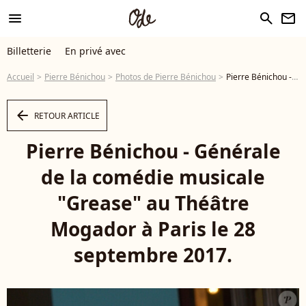
menu
search
newsletter
Billetterie
En privé avec
Accueil
Pierre Bénichou
Photos de Pierre Bénichou
Pierre Bénichou - Générale de la comédie musicale "Grease" au Théâtre Mogador à Paris le 28 septembre 2017. © Coadic Guirec/Bestimage - Photo
arrow_left
RETOUR ARTICLE
Pierre Bénichou - Générale
de la comédie musicale
"Grease" au Théâtre
Mogador à Paris le 28
septembre 2017.