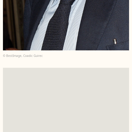
© BestImage, Coadic Guirec