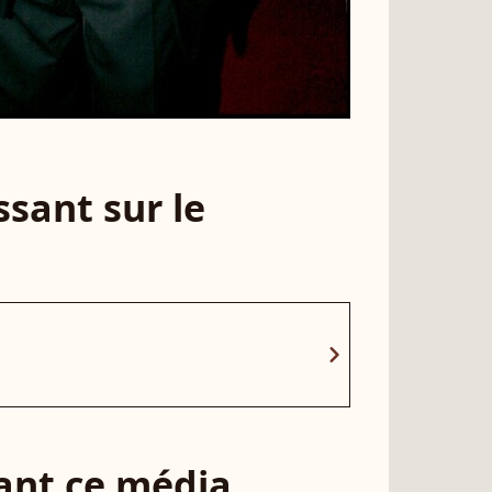
sant sur le
chevron_right
sant ce média