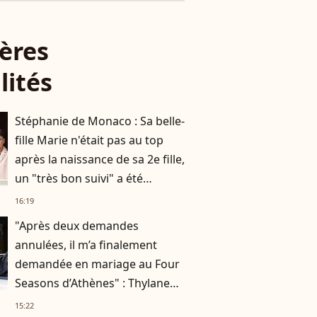
ères
lités
Stéphanie de Monaco : Sa belle-
fille Marie n'était pas au top
après la naissance de sa 2e fille,
un "très bon suivi" a été
nécessaire
16:19
"Après deux demandes
annulées, il m’a finalement
demandée en mariage au Four
Seasons d’Athènes" : Thylane
Blondeau raconte ses
15:22