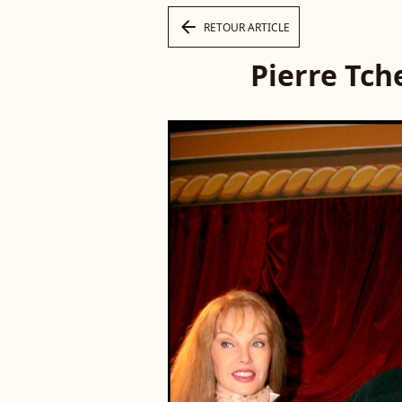
arrow_left
RETOUR ARTICLE
Pierre Tch