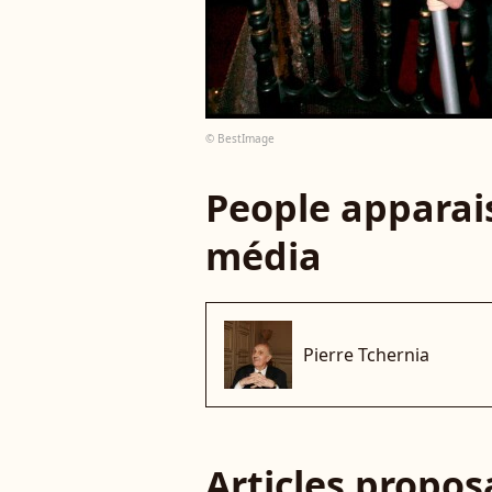
© BestImage
People apparais
média
Pierre Tchernia
Articles propo