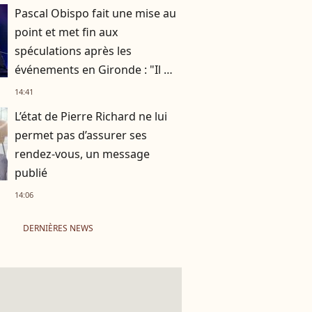
fiançailles
Pascal Obispo fait une mise au
point et met fin aux
spéculations après les
événements en Gironde : "Il me
semble important de
14:41
répondre"
L’état de Pierre Richard ne lui
permet pas d’assurer ses
rendez-vous, un message
publié
14:06
DERNIÈRES NEWS