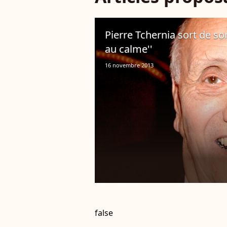
Pierre Tchernia sort de son
au calme''
16 novembre 2013
false