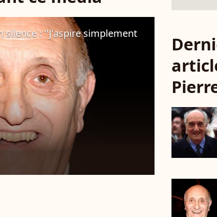
 silence : ''J'aspire simplement
Derni
articl
Pierr