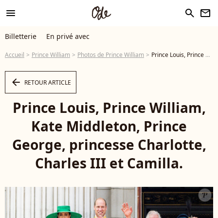
menu
search
newsletter
Billetterie
En privé avec
Accueil
Prince William
Photos de Prince William
Prince Louis, Prince William, Kate Middleton, Prince George, princesse Charlotte, Charles III et Camilla. - Photo
arrow_left
RETOUR ARTICLE
Prince Louis, Prince William,
Kate Middleton, Prince
George, princesse Charlotte,
Charles III et Camilla.