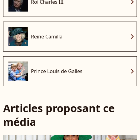
chevron_right
Roi Charles III
chevron_right
Reine Camilla
chevron_right
Prince Louis de Galles
Articles proposant ce
média