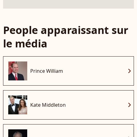
People apparaissant sur
le média
chevron_right
Prince William
chevron_right
Kate Middleton