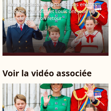
Kate Middleton réapparaît : ses enfants
George, Charlotte et Louis ont joué un
rôle clé dans son retour
15 juin 2024
Voir la vidéo associée