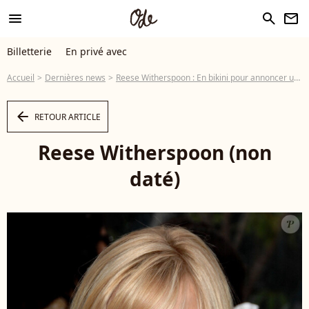
menu
search
newsletter
Billetterie
En privé avec
Accueil
Dernières news
Reese Witherspoon : En bikini pour annoncer une nouvelle "Revanche" !
arrow_left
RETOUR ARTICLE
Reese Witherspoon (non
daté)