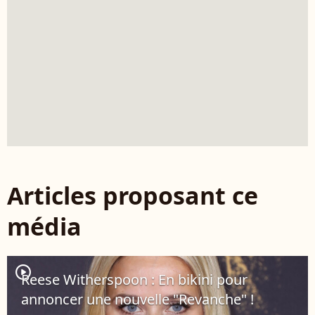
Articles proposant ce
média
player2
Reese Witherspoon : En bikini pour
annoncer une nouvelle "Revanche" !